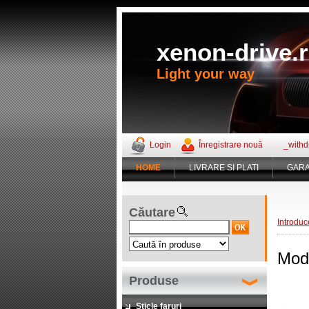
xenon-drive.
Light your way
Login
Înregistrare nouă
_withd
HOME
LIVRARE SI PLATI
GARA
Căutare
Introduc
Modu
Produse
Sticle faruri